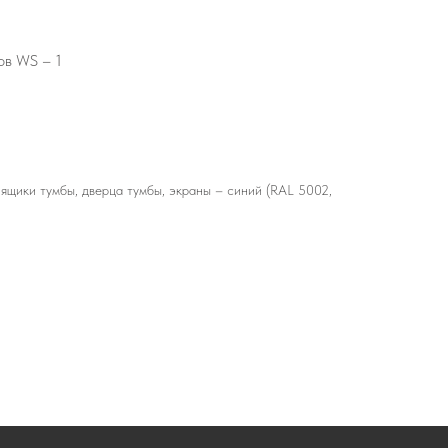
ов WS – 1
 ящики тумбы, дверца тумбы, экраны – синий (RAL 5002,