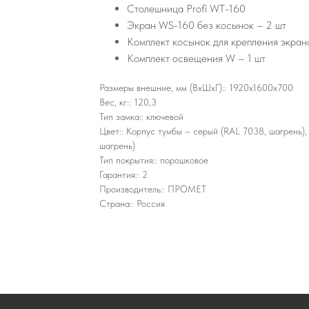
Столешница Profi WT-160
Экран WS-160 без косынок – 2 шт
Комплект косынок для крепления экран
Комплект освещения W – 1 шт
Размеры внешние, мм (ВхШхГ):: 1920x1600x700
Вес, кг:: 120,3
Тип замка:: ключевой
Цвет:: Корпус тумбы – серый (RAL 7038, шагрень),
шагрень)
Тип покрытия:: порошковое
Гарантия:: 2
Производитель:: ПРОМЕТ
Страна:: Россия