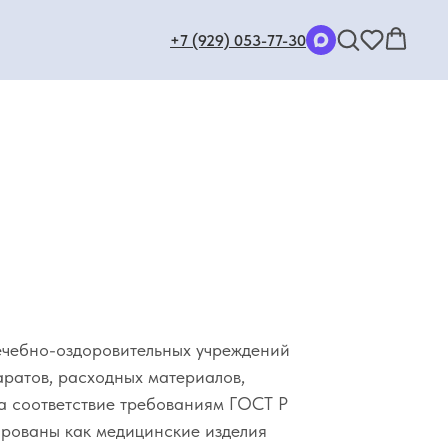
+7 (929) 053-77-30
+7 (929) 053-
77-30
ечебно-оздоровительных учреждений
ратов, расходных материалов,
а соответствие требованиям ГОСТ Р
ированы как медицинские изделия