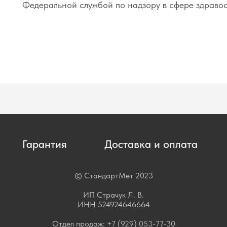
Федеральной службой по надзору в сфере здраво
Гарантия
Доставка и оплата
© СтандартМет 2023
ИП Страчук Л. В.
ИНН 524924646664
Отдел продаж:
+7 (929) 053-77-30