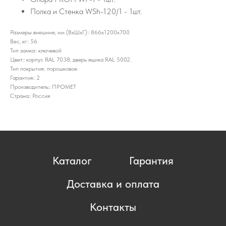
Полка и Стенка WSh-120/1 - 1шт.
Размеры внешние, мм (ВхШхГ):: 866x1200x700
Вес, кг:: 56
Тип замка:: ключевой
Цвет:: корпус RAL 7038, дверь ящика RAL 5002.
Тип покрытия:: порошковое
Гарантия:: 2
Производитель:: ПРОМЕТ
Страна:: Россия
Каталог
Гарантия
Доставка и оплата
Контакты