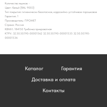
Количество ящиков: -
Цвет:: белый (RAL 9003)
Тип покрытия: гигиенически безопасное, коррозийно-устойчивое порошковое
Гарантия:: 1
Производитель:: ПРОМЕТ
Страна:: Россия
КВМИ:: 184150 Тумбочка прикроватная
КТРУ:: 32.50.50.190-00001562 32.50.50.190-00001535 32.50.50.190-
00001536
Каталог
Гарантия
Доставка и оплата
Контакты