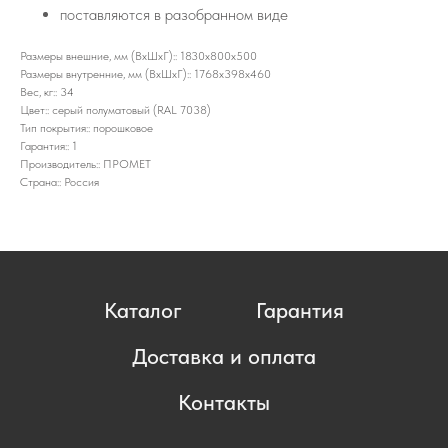
поставляются в разобранном виде
Размеры внешние, мм (ВхШхГ):: 1830x800x500
Размеры внутренние, мм (ВхШхГ):: 1768x398x460
Вес, кг:: 34
Цвет:: серый полуматовый (RAL 7038)
Тип покрытия:: порошковое
Гарантия:: 1
Производитель:: ПРОМЕТ
Страна:: Россия
Каталог
Гарантия
Доставка и оплата
Контакты