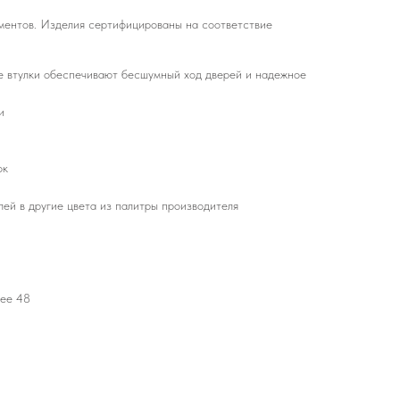
ментов. Изделия сертифицированы на соответствие
ые втулки обеспечивают бесшумный ход дверей и надежное
и
ок
ей в другие цвета из палитры производителя
нее 48