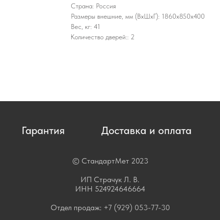
Страна: Россия
Размеры внешние, мм (ВхШхГ): 1860x850x400
Вес, кг: 41
Количество дверей:: 2
Гарантия
Доставка и оплата
© СтандартМет 2023
ИП Страчук Л. В.
ИНН 524924646664
Отдел продаж:
+7 (929) 053-77-30