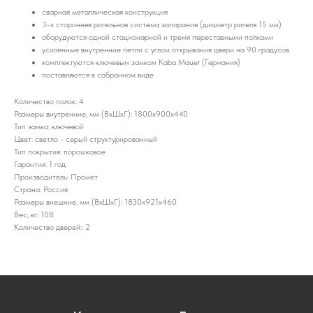
сварная металлическая конструкция
3-х сторонняя ригельная система запирания (диаметр ригеля 15 мм)
оборудуются одной стационарной и тремя переставными полками
усиленные внутренние петли с углом открывания двери на 90 градусов
комплектуются ключевым замком Kaba Mauer (Германия)
поставляются в собранном виде
Количество полок: 4
Размеры внутренние, мм (ВхШхГ): 1800x900x440
Тип замка: ключевой
Цвет: светло - серый структурированный
Тип покрытия: порошковое
Гарантия: 1 год
Производитель: Промет
Страна: Россия
Размеры внешние, мм (ВхШхГ): 1830x921x460
Вес, кг: 108
Количество дверей:: 2