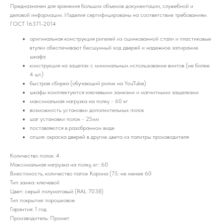
Предназначен для хранения больших объемов документации, служебной и
деловой информации. Изделия сертифицированы на соответствие требованиям
ГОСТ 16371-2014
оригинальная конструкция ригелей из оцинкованной стали и пластиковые
втулки обеспечивают бесшумный ход дверей и надежное запирание
шкафа
конструкция на зацепах с минимальным использование винтов (не более
4 шт.)
быстрая сборка (обучающий ролик на YouTube)
шкафы комплектуются ключевыми замками и магнитными защелками
максимальная нагрузка на полку - 60 кг
возможность установки дополнительных полок
шаг установки полок - 25мм
поставляются в разобранном виде
опция: окраска дверей в другие цвета из палитры производителя
Количество полок: 4
Максимальная нагрузка на полку, кг:: 60
Вместимость, количество папок Корона (75: не менее 60
Тип замка: ключевой
Цвет: серый полуматовый (RAL 7038)
Тип покрытия: порошковое
Гарантия: 1 год
Производитель: Промет