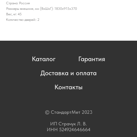
Страна: Россия
Размеры внешние, мм (ВхШхГ): 1830x915x370
Вес, кг: 45
Количество дверей:: 2
Каталог
Гарантия
Доставка и оплата
Контакты
© СтандартМет 2023
ИП Страчук Л. В.
ИНН 524924646664