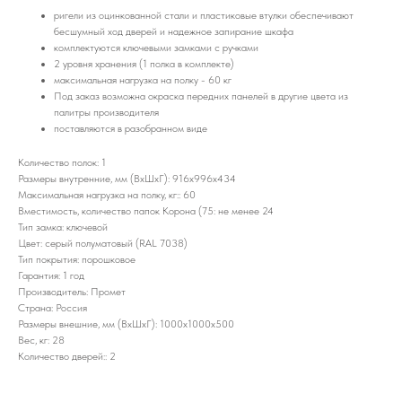
ригели из оцинкованной стали и пластиковые втулки обеспечивают
бесшумный ход дверей и надежное запирание шкафа
комплектуются ключевыми замками с ручками
2 уровня хранения (1 полка в комплекте)
максимальная нагрузка на полку - 60 кг
Под заказ возможна окраска передних панелей в другие цвета из
палитры производителя
поставляются в разобранном виде
Количество полок: 1
Размеры внутренние, мм (ВхШхГ): 916x996x434
Максимальная нагрузка на полку, кг:: 60
Вместимость, количество папок Корона (75: не менее 24
Тип замка: ключевой
Цвет: серый полуматовый (RAL 7038)
Тип покрытия: порошковое
Гарантия: 1 год
Производитель: Промет
Страна: Россия
Размеры внешние, мм (ВхШхГ): 1000x1000x500
Вес, кг: 28
Количество дверей:: 2