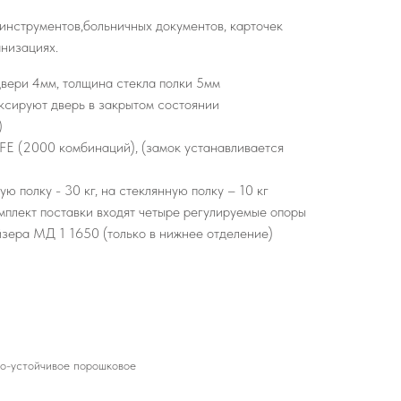
инструментов,больничных документов, карточек
низациях.
двери 4мм, толщина стекла полки 5мм
ксируют дверь в закрытом состоянии
)
FE (2000 комбинаций), (замок устанавливается
ю полку - 30 кг, на стеклянную полку – 10 кг
омплект поставки входят четыре регулируемые опоры
йзера МД 1 1650 (только в нижнее отделение)
но-устойчивое порошковое