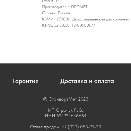
Гарантия:: 1
Производитель:: ПРОМЕТ
Страна:: Россия
КВМИ:: 270000 Шкаф медицинский для хранения 
КТРУ:: 32.50.30.110-00000077
Гарантия
Доставка и оплата
© СтандартМет 2023
ИП Страчук Л. В.
ИНН 524924646664
Отдел продаж:
+7 (929) 053-77-30