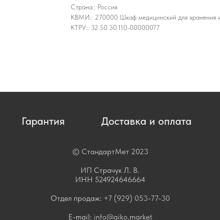
Страна:: Россия
КВМИ:: 270000 Шкаф медицинский для хранения 
КТРУ:: 32.50.30.110-00000077
Гарантия
Доставка и оплата
© СтандартМет 2023
ИП Страчук Л. В.
ИНН 524924646664
Отдел продаж:
+7 (929) 053-77-30
E-mail:
info@aiko.market