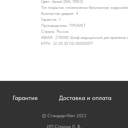
Цвет:: белый (RAL 9003)
Тип покрытия: гигиенически безопасное, коррозий
Количество дверей:: 4
Гарантия:: 1
Производитель:: ПРОМЕТ
Страна:: Россия
КВМИ:: 270000 Шкаф медицинский для хранения 
КТРУ:: 32.50.30.110-00000077
Гарантия
Доставка и оплата
© СтандартМет 2023
ИП Страчук Л. В.