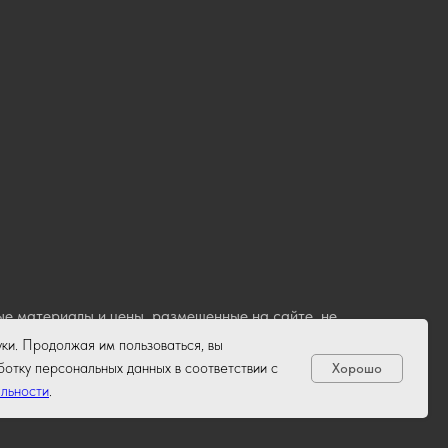
е материалы и цены, размещенные на сайте, не
кого кодекса РФ.
уки. Продолжая им пользоваться, вы
отку персональных данных в соответствии с
Хорошо
льности
.