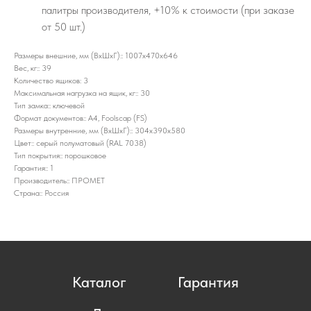
палитры производителя, +10% к стоимости (при заказе
от 50 шт.)
Размеры внешние, мм (ВхШхГ):: 1007x470x646
Вес, кг:: 39
Количество ящиков: 3
Максимальная нагрузка на ящик, кг:: 30
Тип замка:: ключевой
Формат документов:: A4, Foolscap (FS)
Размеры внутренние, мм (ВхШхГ):: 304х390х580
Цвет:: серый полуматовый (RAL 7038)
Тип покрытия:: порошковое
Гарантия:: 1
Производитель:: ПРОМЕТ
Страна:: Россия
Каталог
Гарантия