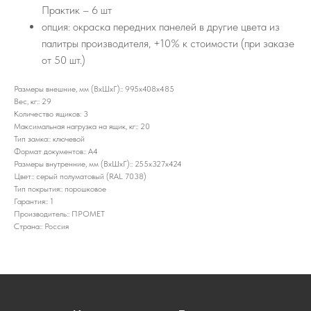
Практик – 6 шт
опция: окраска передних панелей в другие цвета из
палитры производителя, +10% к стоимости (при заказе
от 50 шт.)
Размеры внешние, мм (ВхШхГ):: 995x408x485
Вес, кг:: 29
Количество ящиков: 3
Максимальная нагрузка на ящик, кг:: 20
Тип замка:: ключевой
Формат документов:: A4
Размеры внутренние, мм (ВхШхГ):: 255х327х424
Цвет:: серый полуматовый (RAL 7038)
Тип покрытия:: порошковое
Гарантия:: 1
Производитель:: ПРОМЕТ
Страна:: Россия