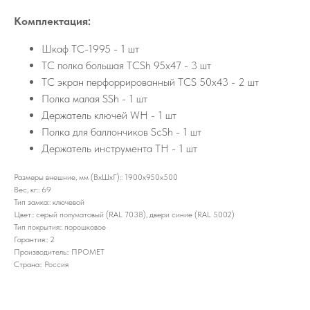
Комплектация:
Шкаф TC-1995 - 1 шт
TC полка большая TCSh 95х47 - 3 шт
TC экран перфоррированный TCS 50x43 - 2 шт
Полка малая SSh - 1 шт
Держатель ключей WH - 1 шт
Полка для баллончиков ScSh - 1 шт
Держатель инструмента TH - 1 шт
Размеры внешние, мм (ВхШхГ):: 1900x950x500
Вес, кг:: 69
Тип замка:: ключевой
Цвет:: cерый полуматовый (RAL 7038), двери синие (RAL 5002)
Тип покрытия:: порошковое
Гарантия:: 2
Производитель:: ПРОМЕТ
Страна:: Россия