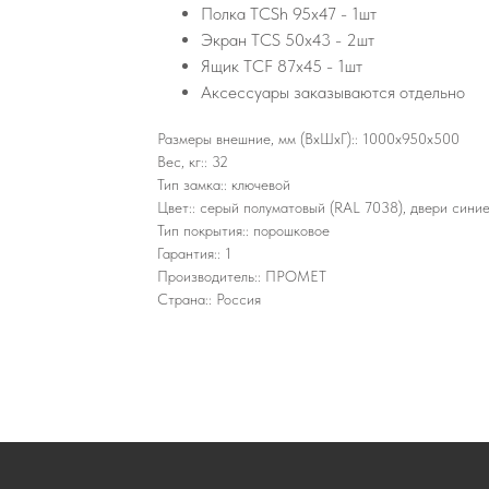
Полка TCSh 95х47 - 1шт
Экран TCS 50x43 - 2шт
Ящик TCF 87x45 - 1шт
Аксессуары заказываются отдельно
Размеры внешние, мм (ВхШхГ):: 1000x950x500
Вес, кг:: 32
Тип замка:: ключевой
Цвет:: cерый полуматовый (RAL 7038), двери сини
Тип покрытия:: порошковое
Гарантия:: 1
Производитель:: ПРОМЕТ
Страна:: Россия