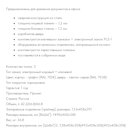
Предназначены для хранения документов в офисе
сварная конструкция из стали
толщина лицевой панели – 1,2 мм
толщина боковых стенок – 1.2 мм
коробчатая дверь
комплектуются ключевыми замками + электронный замок PLS-1
оборудованы встроенным отделением, запирающимся на ключ
комплектуются переставными полками
поставляются в собранном виде
Количество полок: 3
Тип замка: электронный кодовый + ключевой
Цвет: корпус - графит (RAL 7024), дверь - светло-серая (RAL 7038)
Тип покрытия: порошковое
Гарантия: 1 год
Производитель: Промет
Страна: Россия
Объем, л: 42.2/66.8/66.8
Запираемое отделение (трейзер), размеры: 133x458x291
Размеры внешние, мм (ВхШхГ): 1490x460x340
Вес, кг: 36.8
Размеры внутренние, мм (ШхВхГ)2: 338x458x308/492x458x308/492x458x308/