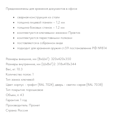
Предназначены для хранения документов в офисе
сварная конструкция из стали
толщина лицевой панели – 1,2 мм
толщина боковых стенок – 1.2 мм
комплектуются ключевыми замками Практик
комплектуются переставными полками
поставляются в собранном виде
подходит для хранения оружия ст.59 постановление РФ №814
Размеры внешние, мм (ВхШхГ): 320x420x350
Размеры внутренние, мм (ШхВхГ)2: 318x418x344
Вес, кг: 10.3
Количество полок: 1
Тип замка: ключевой
Цвет: корпус - графит (RAL 7024), дверь - светло-серая (RAL 7038)
Тип покрытия: порошковое
Объем, л: 43
Гарантия: 1 год
Производитель: Промет
Страна: Россия