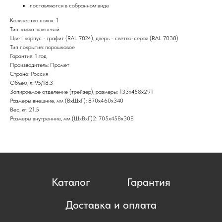
поставляются в собранном виде
Количество полок: 1
Тип замка: ключевой
Цвет: корпус - графит (RAL 7024), дверь - светло-серая (RAL 7038)
Тип покрытия: порошковое
Гарантия: 1 год
Производитель: Промет
Страна: Россия
Объем, л: 95/18.3
Запираемое отделение (трейзер), размеры: 133x458x291
Размеры внешние, мм (ВхШхГ): 870x460x340
Вес, кг: 21.5
Размеры внутренние, мм (ШхВхГ)2: 705x458x308
Каталог
Гарантия
Доставка и оплата