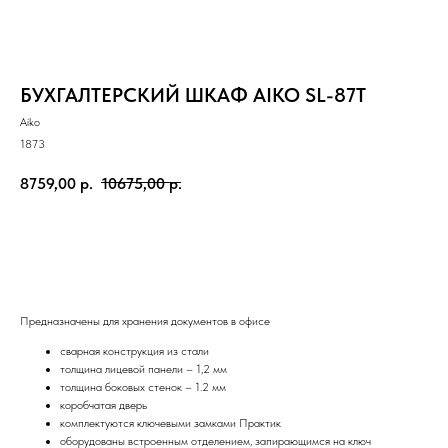
БУХГАЛТЕРСКИЙ ШКАФ AIKO SL-87T
Aiko
1873
8759,00
р.
10675,00
р.
В корзину
Предназначены для хранения документов в офисе
сварная конструкция из стали
толщина лицевой панели – 1,2 мм
толщина боковых стенок – 1.2 мм
коробчатая дверь
комплектуются ключевыми замками Практик
оборудованы встроенным отделением, запирающимся на ключ